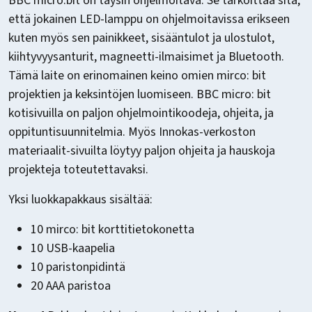
BBC micro:bit on täysin ohjelmoitava. Se tarkoittaa sitä,
että jokainen LED-lamppu on ohjelmoitavissa erikseen
kuten myös sen painikkeet, sisääntulot ja ulostulot,
kiihtyvyysanturit, magneetti-ilmaisimet ja Bluetooth.
Tämä laite on erinomainen keino omien mirco: bit
projektien ja keksintöjen luomiseen. BBC micro: bit
kotisivuilla on paljon ohjelmointikoodeja, ohjeita, ja
oppituntisuunnitelmia. Myös Innokas-verkoston
materiaalit-sivuilta löytyy paljon ohjeita ja hauskoja
projekteja toteutettavaksi.
Yksi luokkapakkaus sisältää:
10 mirco: bit korttitietokonetta
10 USB-kaapelia
10 paristonpidintä
20 AAA paristoa