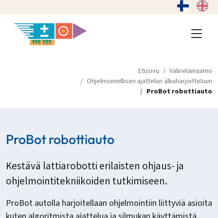
Etusivu
Välinelainaamo
Ohjelmoinnillisen ajattelun alkuharjoitteluun
ProBot robottiauto
ProBot robottiauto
Kestävä lattiarobotti erilaisten ohjaus- ja
ohjelmointitekniikoiden tutkimiseen.
ProBot autolla harjoitellaan ohjelmointiin liittyviä asioita
kuten algoritmista ajattelua ja silmukan käyttämistä,