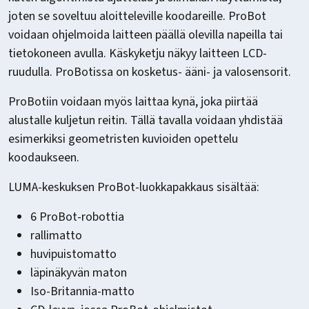
joten se soveltuu aloitteleville koodareille. ProBot
voidaan ohjelmoida laitteen päällä olevilla napeilla tai
tietokoneen avulla. Käskyketju näkyy laitteen LCD-
ruudulla. ProBotissa on kosketus- ääni- ja valosensorit.
ProBotiin voidaan myös laittaa kynä, joka piirtää
alustalle kuljetun reitin. Tällä tavalla voidaan yhdistää
esimerkiksi geometristen kuvioiden opettelu
koodaukseen.
LUMA-keskuksen ProBot-luokkapakkaus sisältää:
6 ProBot-robottia
rallimatto
huvipuistomatto
läpinäkyvän maton
Iso-Britannia-matto